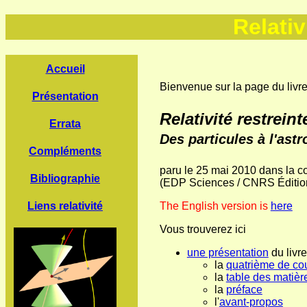
Relativ
Accueil
Bienvenue sur la page du livr
Présentation
Relativité restreint
Errata
Des particules à l'ast
Compléments
paru le 25 mai 2010 dans la c
Bibliographie
(EDP Sciences / CNRS Éditio
Liens relativité
The English version is
here
Vous trouverez ici
une présentation
du livre
la
quatrième de co
la
table des matièr
la
préface
l'
avant-propos